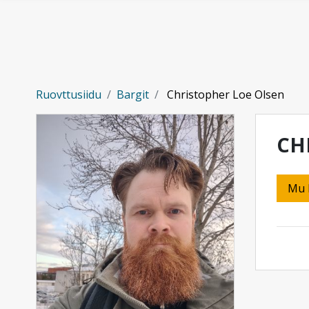
Gå til hovedinnhold
Ruovttusiidu
Bargit
Christopher Loe Olsen
CH
Mu 