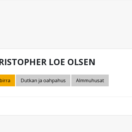
RISTOPHER LOE OLSEN
birra
Dutkan ja oahpahus
Almmuhusat