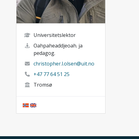
Universitetslektor
Oahpaheaddjeoah. ja
pedagog.
christopher.l.olsen@uit.no
+47 77 64 51 25
Tromsø