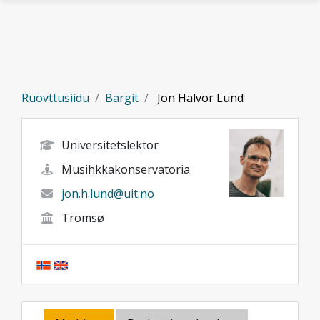
Gå til hovedinnhold
Ruovttusiidu
Bargit
Jon Halvor Lund
Universitetslektor
Musihkkakonservatoria
jon.h.lund@uit.no
Tromsø