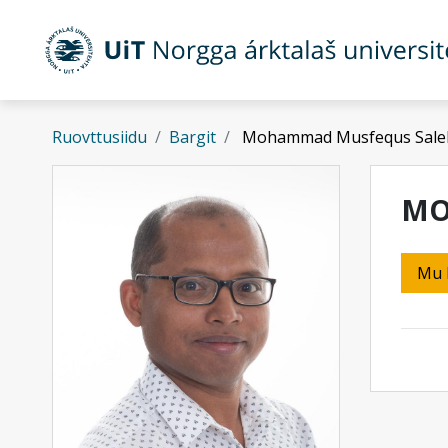
Gå til hovedinnhold
Ruovttusiidu
Bargit
Mohammad Musfequs Sale
MO
Mu 