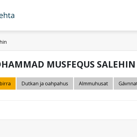
hin
HAMMAD MUSFEQUS SALEHIN
birra
Dutkan ja oahpahus
Almmuhusat
Gávnna