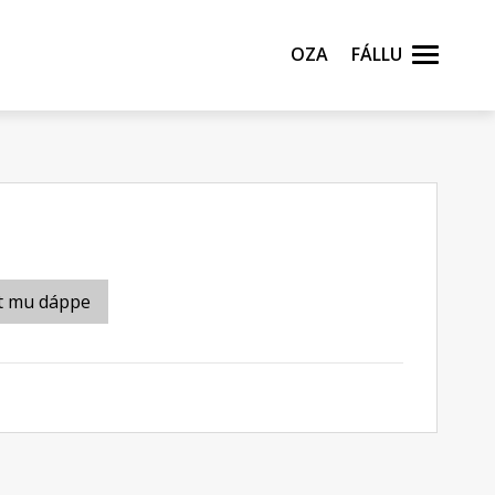
Oza
Fállu
t mu dáppe