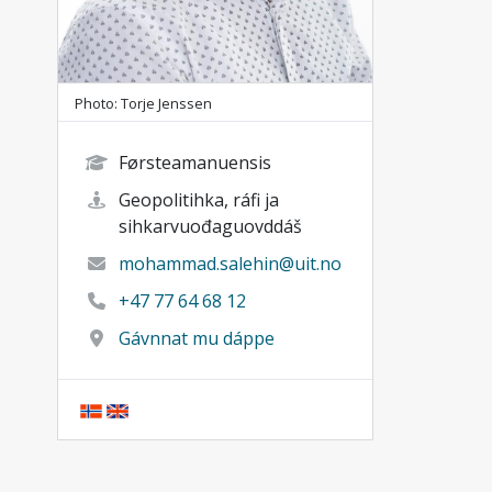
Photo: Torje Jenssen
Førsteamanuensis
Geopolitihka, ráfi ja
sihkarvuođaguovddáš
mohammad.salehin@uit.no
+47 77 64 68 12
Gávnnat mu dáppe