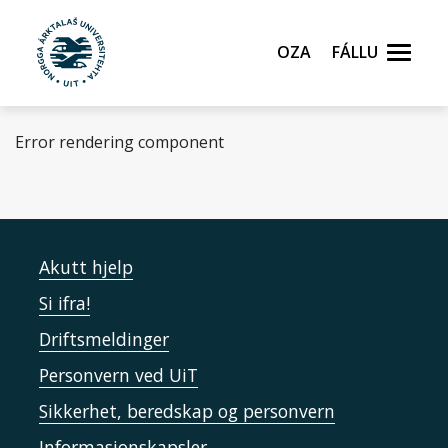
Gå til hovedinnhold
Oza
Fállu
Error rendering component
Akutt hjelp
Si ifra!
Driftsmeldinger
Personvern ved UiT
Sikkerhet, beredskap og personvern
Informasjonskapsler