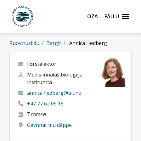
Gå til hovedinnhold
Oza
Fállu
Ruovttusiidu
Bargit
Annica Hedberg
Førstelektor
Medisiinnalaš biologiija
instituhtta
annica.hedberg@uit.no
+47 77 62 09 15
Tromsø
Gávnnat mu dáppe