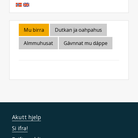
Mu birra
Dutkan ja oahpahus
Almmuhusat
Gávnnat mu dáppe
Akutt hjelp
Si ifra!