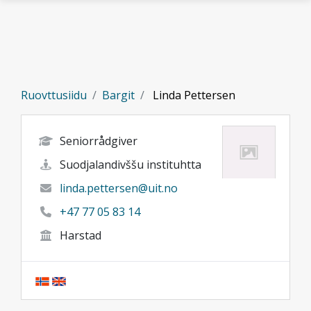
Gå til hovedinnhold
Ruovttusiidu
Bargit
Linda Pettersen
Seniorrådgiver
Suodjalandivššu instituhtta
linda.pettersen@uit.no
+47 77 05 83 14
Harstad