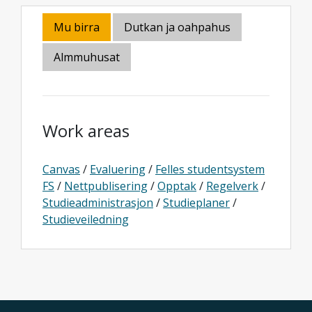
Mu birra
Dutkan ja oahpahus
Almmuhusat
Work areas
Canvas
/
Evaluering
/
Felles studentsystem
FS
/
Nettpublisering
/
Opptak
/
Regelverk
/
Studieadministrasjon
/
Studieplaner
/
Studieveiledning