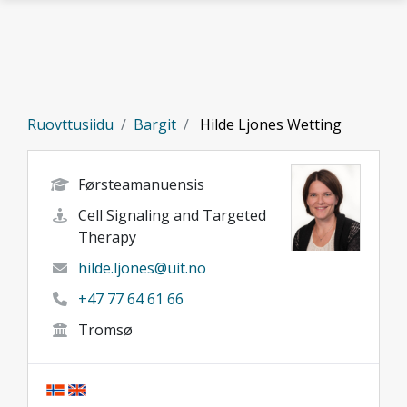
Gå til hovedinnhold
Ruovttusiidu
Bargit
Hilde Ljones Wetting
Førsteamanuensis
Cell Signaling and Targeted
Therapy
hilde.ljones@uit.no
+47 77 64 61 66
Tromsø