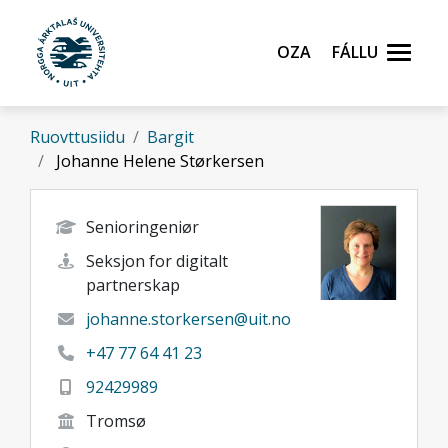
Gå til hovedinnhold
Oza
Fállu
Ruovttusiidu
Bargit
Johanne Helene Størkersen
Senioringeniør
Seksjon for digitalt
partnerskap
johanne.storkersen@uit.no
+47 77 64 41 23
92429989
Tromsø