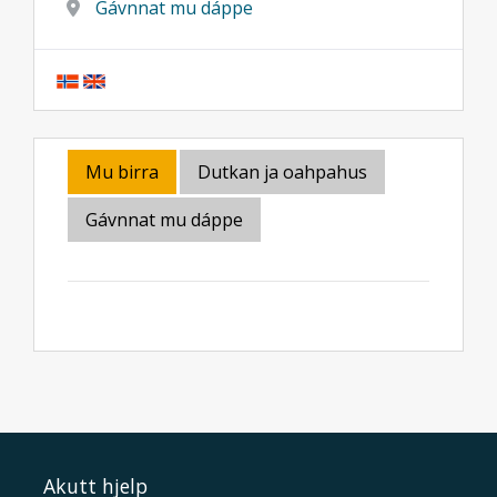
Gávnnat mu dáppe
Mu birra
Dutkan ja oahpahus
Gávnnat mu dáppe
Akutt hjelp