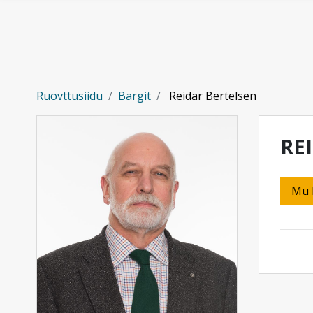
Gå til hovedinnhold
Ruovttusiidu
Bargit
Reidar Bertelsen
RE
Mu 