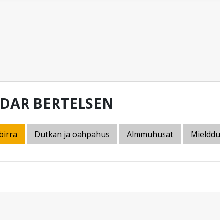
IDAR BERTELSEN
birra
Dutkan ja oahpahus
Almmuhusat
Mielddu