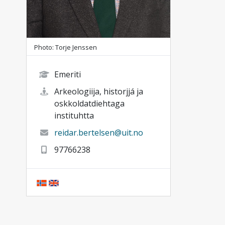
Photo: Torje Jenssen
Emeriti
Arkeologiija, historjjá ja
oskkoldatdiehtaga
instituhtta
reidar.bertelsen@uit.no
97766238