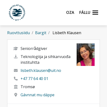
Gå til hovedinnhold
Oza
Fállu
Ruovttusiidu
Bargit
Lisbeth Klausen
Seniorrådgiver
Teknologiija ja sihkarvuođa
instituhtta
lisbeth.klausen@uit.no
+47 77 64 40 01
Tromsø
Gávnnat mu dáppe