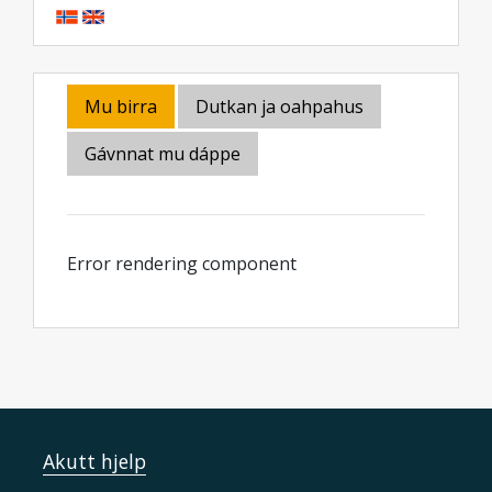
Mu birra
Dutkan ja oahpahus
Gávnnat mu dáppe
Error rendering component
Akutt hjelp