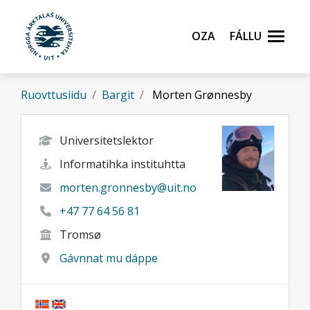
Gå til hovedinnhold
Oza
Fállu
Ruovttusiidu
Bargit
Morten Grønnesby
Universitetslektor
Informatihka instituhtta
morten.gronnesby@uit.no
+47 77 64 56 81
Tromsø
Gávnnat mu dáppe