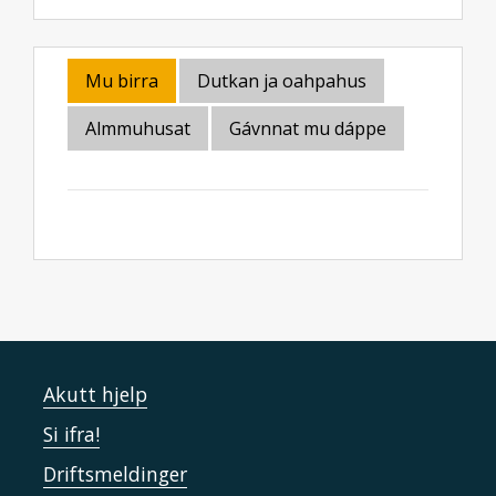
Mu birra
Dutkan ja oahpahus
Almmuhusat
Gávnnat mu dáppe
Akutt hjelp
Si ifra!
Driftsmeldinger