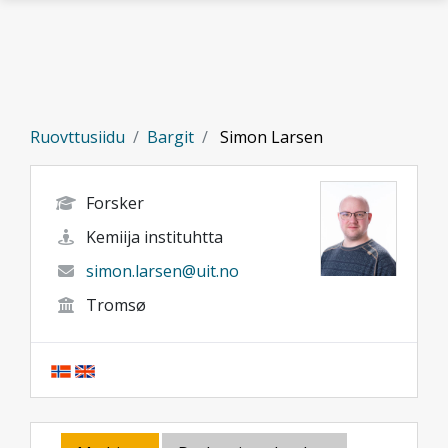
Gå til hovedinnhold
Ruovttusiidu
Bargit
Simon Larsen
Forsker
Kemiija instituhtta
simon.larsen@uit.no
Tromsø