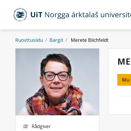
Gå til hovedinnhold
Ruovttusiidu
Bargit
Merete Blichfeldt
ME
Mu 
Rådgiver