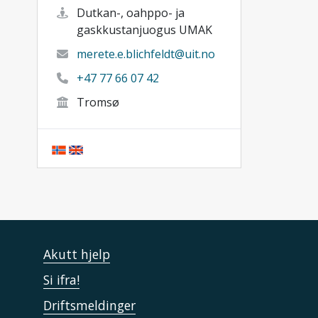
Dutkan-, oahppo- ja
gaskkustanjuogus UMAK
merete.e.blichfeldt@uit.no
+47 77 66 07 42
Tromsø
Akutt hjelp
Si ifra!
Driftsmeldinger