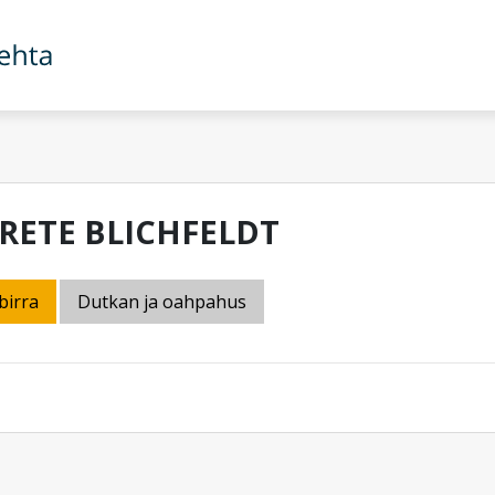
RETE BLICHFELDT
birra
Dutkan ja oahpahus