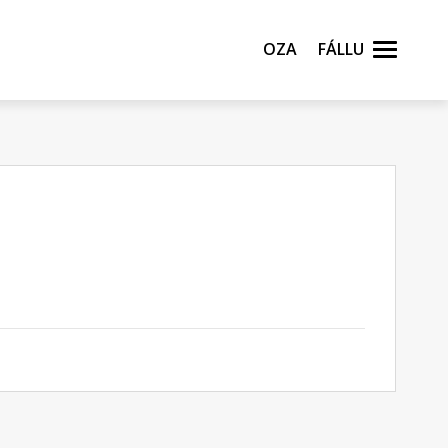
Oza
Fállu