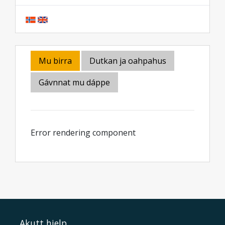
Mu birra
Dutkan ja oahpahus
Gávnnat mu dáppe
Error rendering component
Akutt hjelp