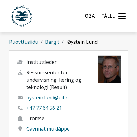
Gå til hovedinnhold
Oza
Fállu
Ruovttusiidu
Bargit
Øystein Lund
Instituttleder
Ressurssenter for
undervisning, læring og
teknologi (Result)
oystein.lund@uit.no
+47 77 64 56 21
Tromsø
Gávnnat mu dáppe