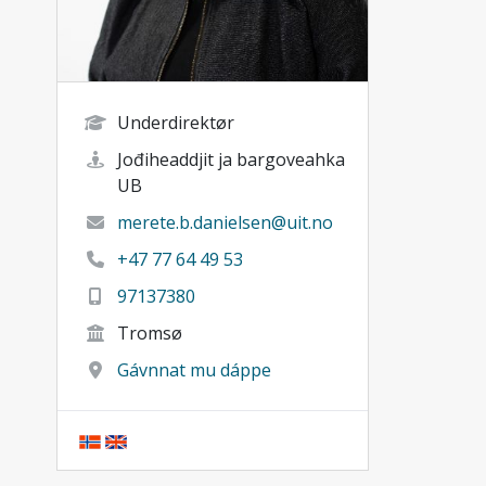
Underdirektør
Jođiheaddjit ja bargoveahka
UB
merete.b.danielsen@uit.no
+47 77 64 49 53
97137380
Tromsø
Gávnnat mu dáppe