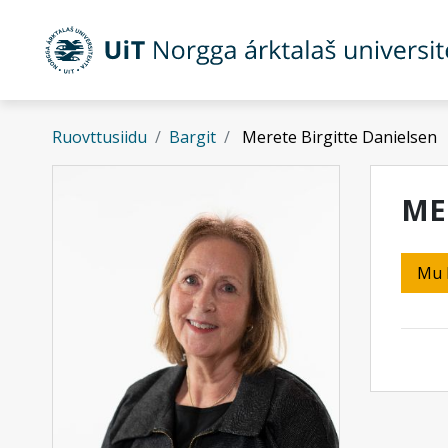
Gå til hovedinnhold
Ruovttusiidu
Bargit
Merete Birgitte Danielsen
ME
Mu 