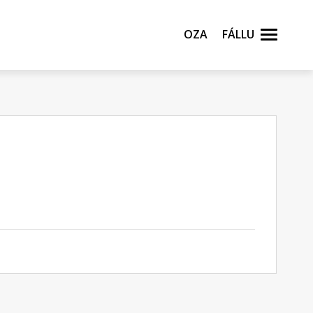
Oza
Fállu