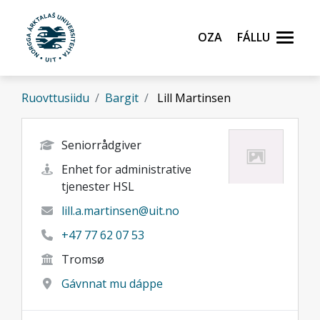
Gå til hovedinnhold
Oza
Fállu
Ruovttusiidu
Bargit
Lill Martinsen
Seniorrådgiver
Enhet for administrative
tjenester HSL
lill.a.martinsen@uit.no
+47 77 62 07 53
Tromsø
Gávnnat mu dáppe