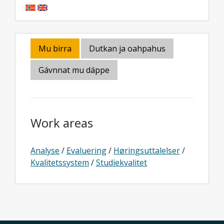
Mu birra
Dutkan ja oahpahus
Gávnnat mu dáppe
Work areas
Analyse
/
Evaluering
/
Høringsuttalelser
/
Kvalitetssystem
/
Studiekvalitet