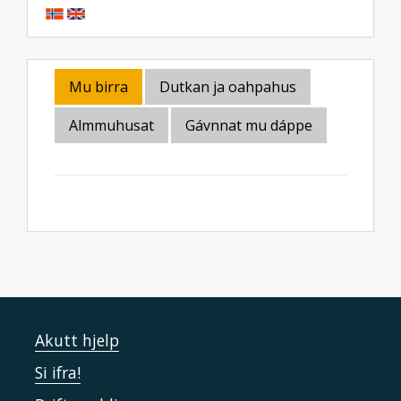
Mu birra
Dutkan ja oahpahus
Almmuhusat
Gávnnat mu dáppe
Akutt hjelp
Si ifra!