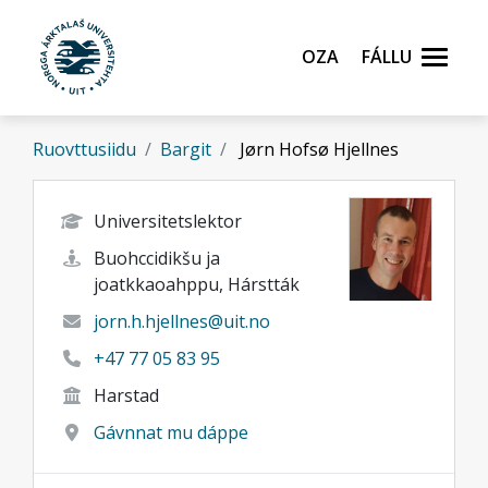
Gå til hovedinnhold
Oza
Fállu
Ruovttusiidu
Bargit
Jørn Hofsø Hjellnes
Universitetslektor
Buohccidikšu ja
joatkkaoahppu, Hárstták
jorn.h.hjellnes@uit.no
+47 77 05 83 95
Harstad
Gávnnat mu dáppe