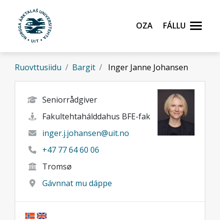
Gå til hovedinnhold
Oza
Fállu
Ruovttusiidu
Bargit
Inger Janne Johansen
Seniorrådgiver
Fakultehtahálddahus BFE-fak
inger.j.johansen@uit.no
+47 77 64 60 06
Tromsø
Gávnnat mu dáppe