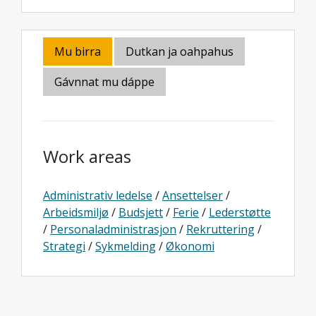
Mu birra
Dutkan ja oahpahus
Gávnnat mu dáppe
Work areas
Administrativ ledelse
/
Ansettelser
/
Arbeidsmiljø
/
Budsjett
/
Ferie
/
Lederstøtte
/
Personaladministrasjon
/
Rekruttering
/
Strategi
/
Sykmelding
/
Økonomi