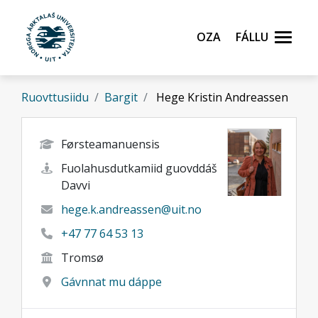
Gå til hovedinnhold
Oza
Fállu
Ruovttusiidu
Bargit
Hege Kristin Andreassen
Førsteamanuensis
Fuolahusdutkamiid guovddáš
Davvi
hege.k.andreassen@uit.no
+47 77 64 53 13
Tromsø
Gávnnat mu dáppe