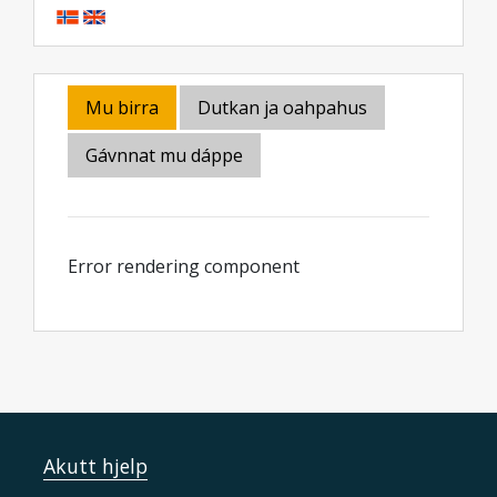
Mu birra
Dutkan ja oahpahus
Gávnnat mu dáppe
Error rendering component
Akutt hjelp