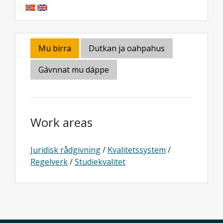
Mu birra
Dutkan ja oahpahus
Gávnnat mu dáppe
Work areas
Juridisk rådgivning
/
Kvalitetssystem
/
Regelverk
/
Studiekvalitet