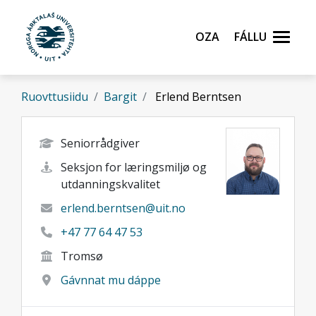
Gå til hovedinnhold
Oza
Fállu
Ruovttusiidu
Bargit
Erlend Berntsen
Seniorrådgiver
Seksjon for læringsmiljø og
utdanningskvalitet
erlend.berntsen@uit.no
+47 77 64 47 53
Tromsø
Gávnnat mu dáppe