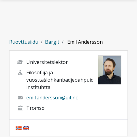
Gå til hovedinnhold
Ruovttusiidu
Bargit
Emil Andersson
Universitetslektor
Filosofiija ja
vuosttašlohkanbadjeoahpuid
instituhtta
emil.andersson@uit.no
Tromsø