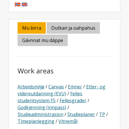
Mu birra
Dutkan ja oahpahus
Gávnnat mu dáppe
Work areas
Arbeidsmiljø
/
Canvas
/
Emner
/
Etter- og
videreutdanning (EVU)
/
Felles
studentsystem FS
/
Fellesgrader
/
Godkjenning (innpass)
/
Studieadministrasjon
/
Studieplaner
/
TP
/
Timeplanlegging
/
Vitnemål