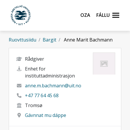
Gå til hovedinnhold
Oza
Fállu
Ruovttusiidu
Bargit
Anne Marit Bachmann
Rådgiver
Enhet for
instituttadministrasjon
anne.m.bachmann@uit.no
+47 77 64 45 68
Tromsø
Gávnnat mu dáppe