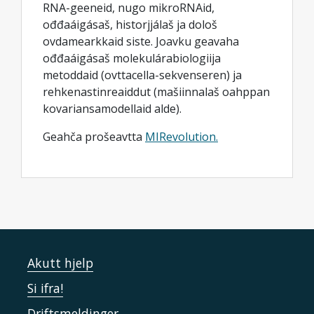
RNA-geeneid, nugo mikroRNAid,
ođđaáigásaš, historjjálaš ja dološ
ovdamearkkaid siste. Joavku geavaha
ođđaáigásaš molekulárabiologiija
metoddaid (ovttacella-sekvenseren) ja
rehkenastinreaiddut (mašiinnalaš oahppan
kovariansamodellaid alde).
Geahča prošeavtta
MIRevolution.
Akutt hjelp
Si ifra!
Driftsmeldinger