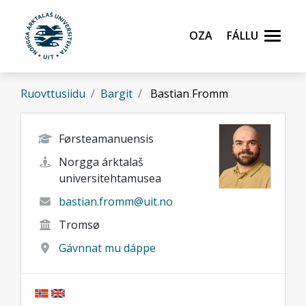
Gå til hovedinnhold
Oza
Fállu
Ruovttusiidu
Bargit
Bastian Fromm
Førsteamanuensis
Norgga árktalaš
universitehtamusea
bastian.fromm@uit.no
Tromsø
Gávnnat mu dáppe