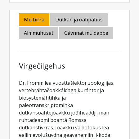
Mu birra
Dutkan ja oahpahus
Almmuhusat
Gávnnat mu dáppe
Virgečilgehus
Dr. Fromm lea vuosttašlektor zoologiijas,
vertebráhtačoakkáldaga kuráhtor ja
biosystemáhtihka ja
paleotranskriptomihka
dutkansoahtejoavkku jođiheaddji, man
ruhtadeapmi boahtá Romssa
dutkanstivrras. Joavkku váldofokus lea
eallimevolušuvdna geavahemiin ii-koda