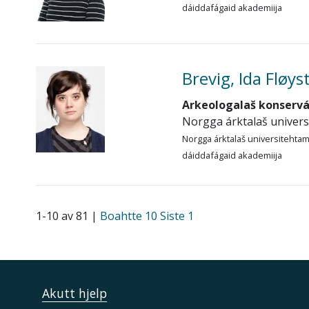
dáiddafágaid akademiija
Brevig, Ida Fløys
Arkeologalaš konserv
Norgga árktalaš univer
Norgga árktalaš universitehta
dáiddafágaid akademiija
1-10 av 81 |
Boahtte 10
Siste 1
Akutt hjelp