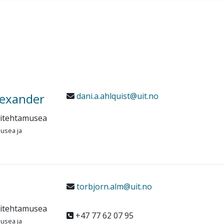
lexander
dani.a.ahlquist@uit.no
sitehtamusea
musea ja
torbjorn.alm@uit.no
sitehtamusea
+47 77 62 07 95
musea ja