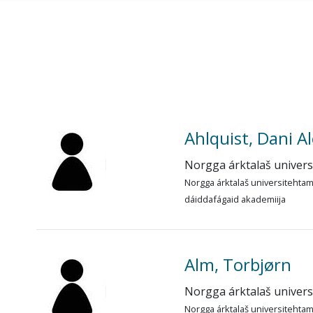
Gå til hovedinnhold
Ahlquist, Dani A
Norgga árktalaš univer
Norgga árktalaš universitehta
dáiddafágaid akademiija
Alm, Torbjørn
Norgga árktalaš univer
Norgga árktalaš universitehta