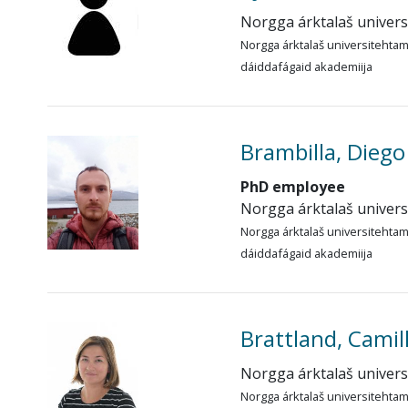
Norgga árktalaš univer
Norgga árktalaš universitehta
dáiddafágaid akademiija
Brambilla, Diego
PhD employee
Norgga árktalaš univer
Norgga árktalaš universitehta
dáiddafágaid akademiija
Brattland, Camil
Norgga árktalaš univer
Norgga árktalaš universitehta