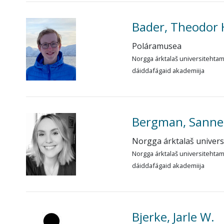
Bader, Theodor
Poláramusea
Norgga árktalaš universitehta
dáiddafágaid akademiija
Bergman, Sanne
Norgga árktalaš univer
Norgga árktalaš universitehta
dáiddafágaid akademiija
Bjerke, Jarle W.