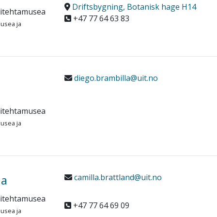
Driftsbygning, Botanisk hage H14
sitehtamusea
+47 77 64 63 83
musea ja
diego.brambilla@uit.no
sitehtamusea
musea ja
la
camilla.brattland@uit.no
sitehtamusea
+47 77 64 69 09
musea ja