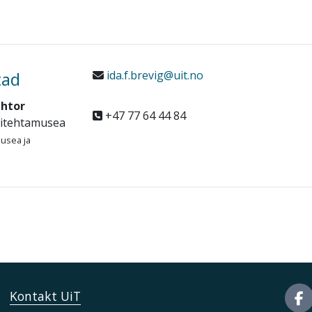
tad
ida.f.brevig@uit.no
áhtor
+47 77 64 44 84
sitehtamusea
musea ja
Kontakt UiT