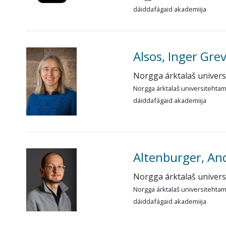
dáiddafágaid akademiija
Alsos, Inger Gre
Norgga árktalaš univer
Norgga árktalaš universitehta
dáiddafágaid akademiija
Altenburger, An
Norgga árktalaš univer
Norgga árktalaš universitehta
dáiddafágaid akademiija