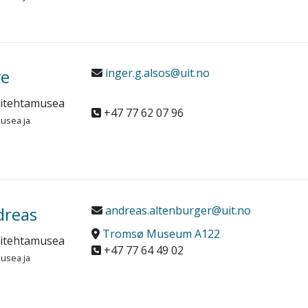
ve
inger.g.alsos@uit.no
sitehtamusea
+47 77 62 07 96
musea ja
dreas
andreas.altenburger@uit.no
Tromsø Museum A122
sitehtamusea
+47 77 64 49 02
musea ja