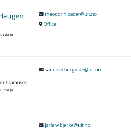
 Haugen
theodor.h.bader@uit.no
Office
musea ja
sanne.m.bergman@uit.no
sitehtamusea
musea ja
jarle.w.bjerke@uit.no