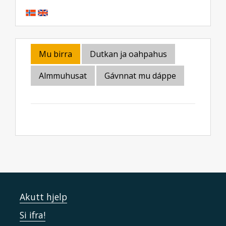
Mu birra
Dutkan ja oahpahus
Almmuhusat
Gávnnat mu dáppe
Akutt hjelp
Si ifra!