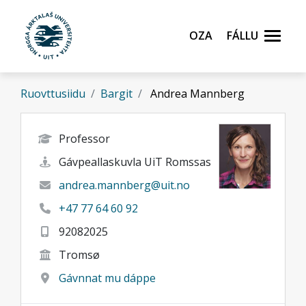
Gå til hovedinnhold
Oza
Fállu
Ruovttusiidu
Bargit
Andrea Mannberg
Professor
Gávpeallaskuvla UiT Romssas
andrea.mannberg@uit.no
+47 77 64 60 92
92082025
Tromsø
Gávnnat mu dáppe