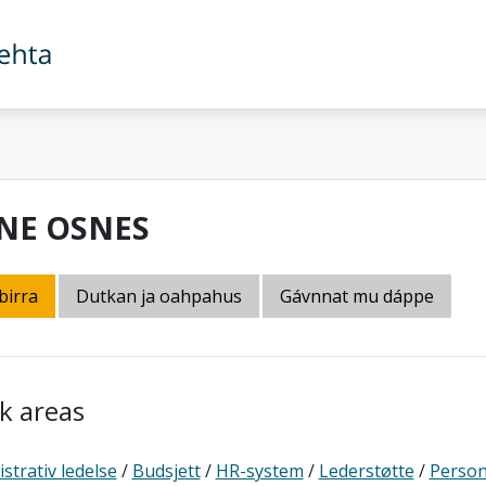
NE OSNES
birra
Dutkan ja oahpahus
Gávnnat mu dáppe
k areas
strativ ledelse
/
Budsjett
/
HR-system
/
Lederstøtte
/
Person