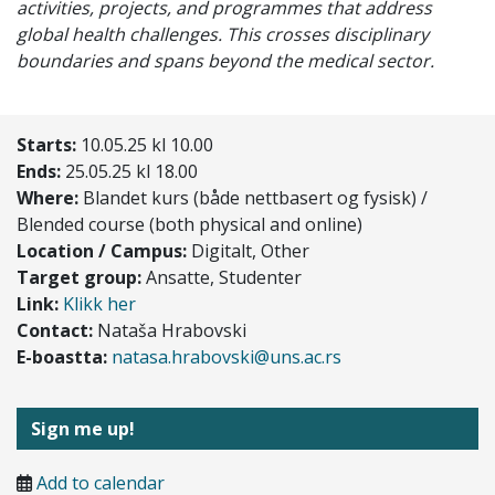
activities, projects, and programmes that address
global health challenges. This crosses disciplinary
boundaries and spans beyond the medical sector.
Starts:
10.05.25 kl 10.00
Ends:
25.05.25 kl 18.00
Where:
Blandet kurs (både nettbasert og fysisk) /
Blended course (both physical and online)
Location / Campus:
Digitalt, Other
Target group:
Ansatte, Studenter
Link:
Klikk her
Contact:
Nataša Hrabovski
E-boastta:
natasa.hrabovski@uns.ac.rs
Sign me up!
Add to calendar