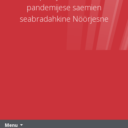
pandemijese saemien
seabradahkine Nöörjesne
Menu