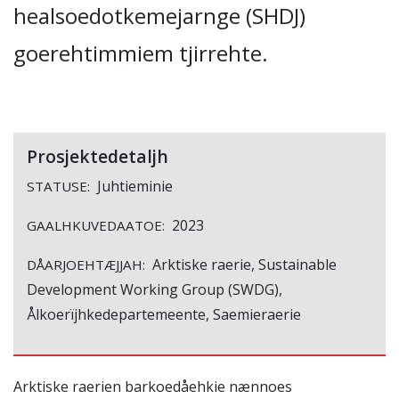
healsoedotkemejarnge (SHDJ)
goerehtimmiem tjirrehte.
Prosjektedetaljh
Juhtieminie
STATUSE:
2023
GAALHKUVEDAATOE:
Arktiske raerie, Sustainable
DÅARJOEHTÆJJAH:
Development Working Group (SWDG),
Ålkoerïjhkedepartemeente, Saemieraerie
Arktiske raerien barkoedåehkie nænnoes