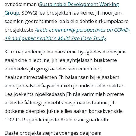
evtiedæmman (
Sustainable Development Working
Group
, SDWG) lea prosjektem aalkeme, jïh nöörjen-
saemien goerehtimmie lea bielie dehtie sirkumpolaare
prosjekteste
Arctic community perspectives on COVID-
19 and public health: A Multi-Site Case Study
.
Koronapandemije lea haesteme byögkeles dïenesjidie
gaajhkine njieptjine, jïh lea gyhtjelassh buakteme
etnihkeles jïh geograafeles sïerredimmien,
healsoemïrrestallemen jïh balaansen bïjre gaskem
almetjehealsoeråajvarimmieh jïh individuelle reaktah.
Lea joekehts njoelkedassh jïh råajvarimmieh orreme
arktiske åålmegi joekehts nasjonaalestaatine, jïh
dotkeme daerpies juktie ellieslaakan konsekvenside
COVID-19-pandemijeste Arktisesne guarkedh.
Daate prosjekte sæjhta voenges daajroem