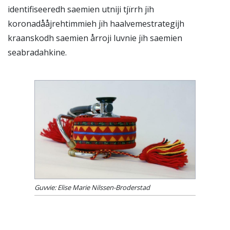
identifiseeredh saemien utniji tjïrrh jïh
koronadååjrehtimmieh jïh haalvemestrategijh
kraanskodh saemien årroji luvnie jïh saemien
seabradahkine.
Guvvie: Elise Marie Nilssen-Broderstad