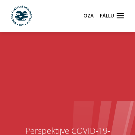
Oza
Fállu
Gå til hovedinnhold
Perspektijve COVID-19-