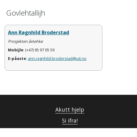
Govlehtallijh
Ann Ragnhild Broderstad
Prosjekten åvtehke
Mobijle
: (+47) 95 97 05 59
E-påaste
:
ann.ragnhild.broderstad@uit.no
Akutt hjelp
Si ifra!
Driftsmeldinger