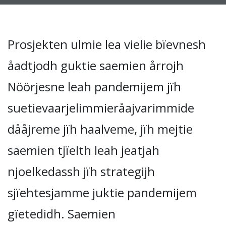
Prosjekten ulmie lea vielie bïevnesh
åadtjodh guktie saemien årrojh
Nöörjesne leah pandemijem jïh
suetievaarjelimmieråajvarimmide
dååjreme jïh haalveme, jïh mejtie
saemien tjïelth leah jeatjah
njoelkedassh jïh strategijh
sjïehtesjamme juktie pandemijem
gïetedidh. Saemien