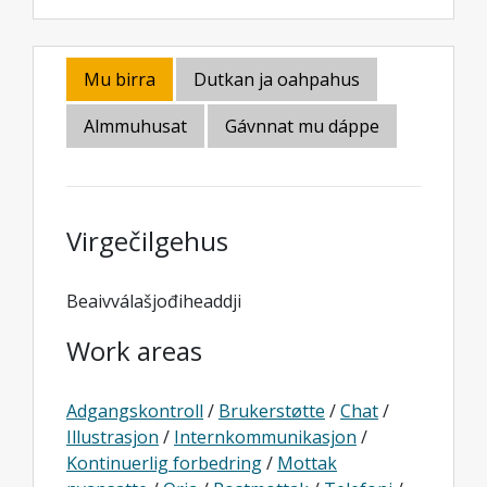
Mu birra
Dutkan ja oahpahus
Almmuhusat
Gávnnat mu dáppe
Virgečilgehus
Beaivválašjođiheaddji
Work areas
Adgangskontroll
/
Brukerstøtte
/
Chat
/
Illustrasjon
/
Internkommunikasjon
/
Kontinuerlig forbedring
/
Mottak