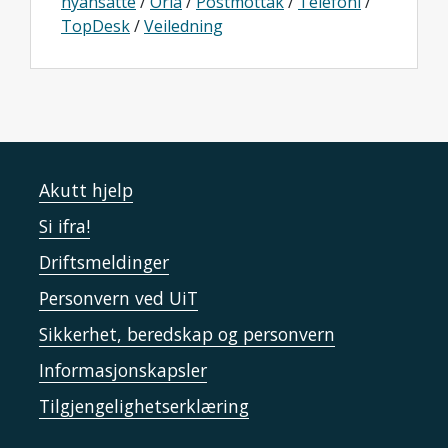
nyansatte
/
Oria
/
Postmottak
/
Telefoni
/
TopDesk
/
Veiledning
Akutt hjelp
Si ifra!
Driftsmeldinger
Personvern ved UiT
Sikkerhet, beredskap og personvern
Informasjonskapsler
Tilgjengelighetserklæring