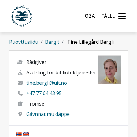
Gå til hovedinnhold
Oza
Fállu
Ruovttusiidu
Bargit
Tine Lillegård Bergli
Rådgiver
Avdeling for bibliotektjenester
tine.bergli@uit.no
+47 77 64 43 95
Tromsø
Gávnnat mu dáppe