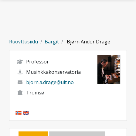
Gå til hovedinnhold
Ruovttusiidu
Bargit
Bjørn Andor Drage
Professor
Musihkkakonservatoria
bjorn.a.drage@uit.no
Tromsø