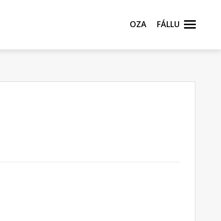
Oza
Fállu