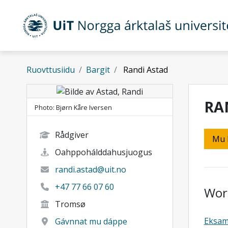
Gå til hovedinnhold
Ruovttusiidu
Bargit
Randi Astad
RA
Photo: Bjørn Kåre Iversen
Rådgiver
Mu 
Oahppohálddahusjuogus
randi.astad@uit.no
+47 77 66 07 60
Wor
Tromsø
Eksa
Gávnnat mu dáppe