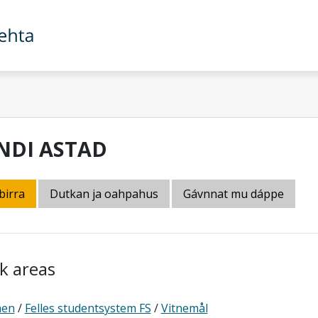
NDI ASTAD
birra
Dutkan ja oahpahus
Gávnnat mu dáppe
k areas
men
/
Felles studentsystem FS
/
Vitnemål