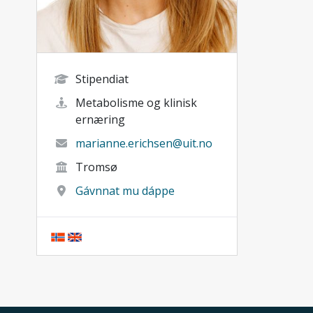
Stipendiat
Metabolisme og klinisk
ernæring
marianne.erichsen@uit.no
Tromsø
Gávnnat mu dáppe