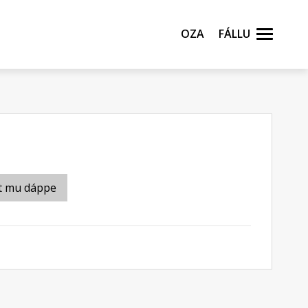
Oza
Fállu
t mu dáppe