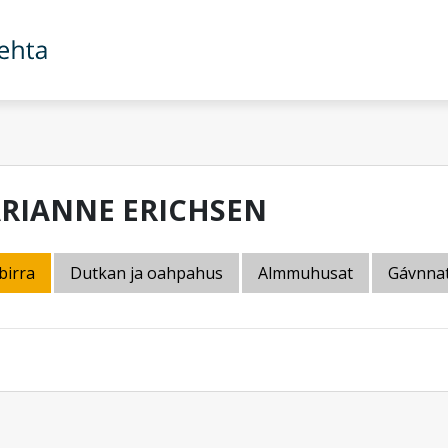
RIANNE ERICHSEN
birra
Dutkan ja oahpahus
Almmuhusat
Gávnna