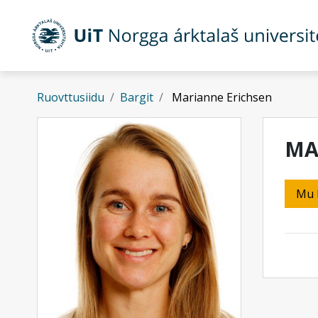
Gå til hovedinnhold
Ruovttusiidu
Bargit
Marianne Erichsen
MA
Mu 