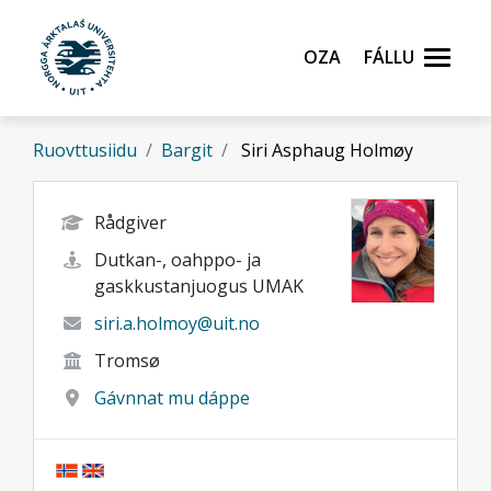
Gå til hovedinnhold
Oza
Fállu
Ruovttusiidu
Bargit
Siri Asphaug Holmøy
Rådgiver
Dutkan-, oahppo- ja
gaskkustanjuogus UMAK
siri.a.holmoy@uit.no
Tromsø
Gávnnat mu dáppe