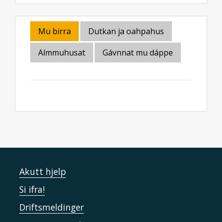
Mu birra
Dutkan ja oahpahus
Almmuhusat
Gávnnat mu dáppe
Akutt hjelp
Si ifra!
Driftsmeldinger