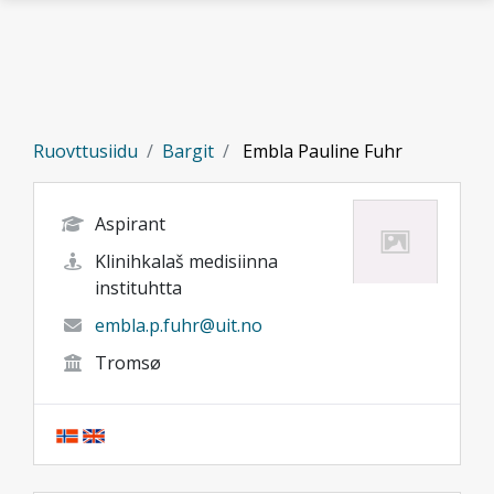
Gå til hovedinnhold
Ruovttusiidu
Bargit
Embla Pauline Fuhr
Aspirant
Klinihkalaš medisiinna
instituhtta
embla.p.fuhr@uit.no
Tromsø