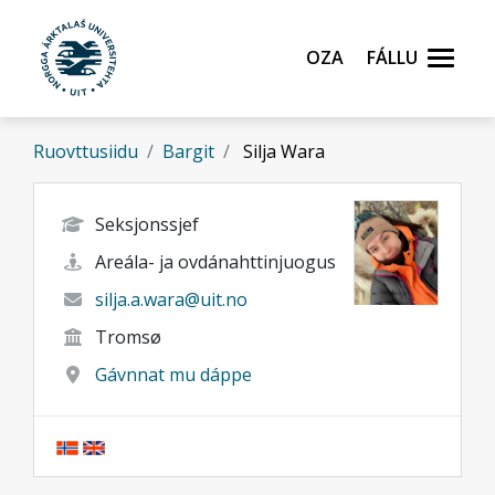
Gå til hovedinnhold
Oza
Fállu
Ruovttusiidu
Bargit
Silja Wara
Seksjonssjef
Areála- ja ovdánahttinjuogus
silja.a.wara@uit.no
Tromsø
Gávnnat mu dáppe