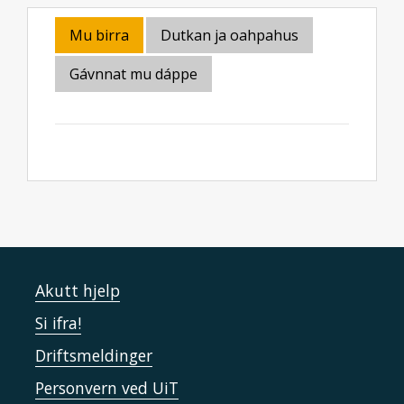
Mu birra
Dutkan ja oahpahus
Gávnnat mu dáppe
Akutt hjelp
Si ifra!
Driftsmeldinger
Personvern ved UiT