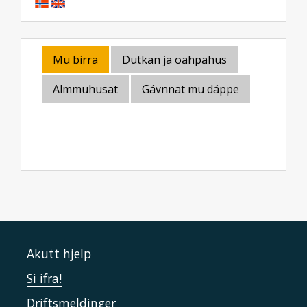
Mu birra
Dutkan ja oahpahus
Almmuhusat
Gávnnat mu dáppe
Akutt hjelp
Si ifra!
Driftsmeldinger