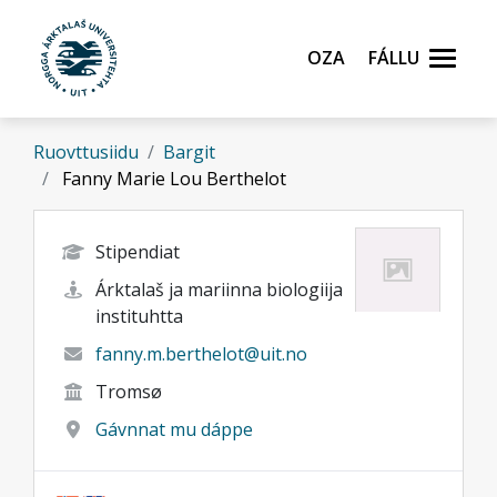
Gå til hovedinnhold
Oza
Fállu
Ruovttusiidu
Bargit
Fanny Marie Lou Berthelot
Stipendiat
Árktalaš ja mariinna biologiija
instituhtta
fanny.m.berthelot@uit.no
Tromsø
Gávnnat mu dáppe