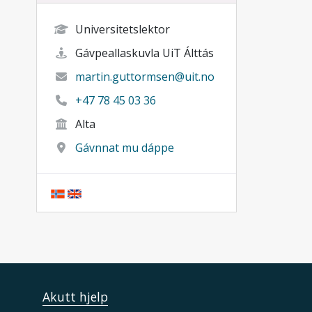
Universitetslektor
Gávpeallaskuvla UiT Álttás
martin.guttormsen@uit.no
+47 78 45 03 36
Alta
Gávnnat mu dáppe
Akutt hjelp