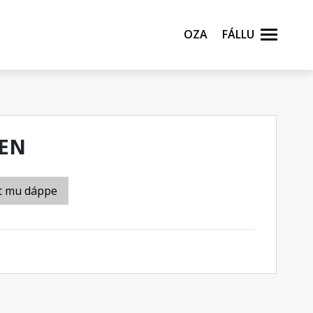
Oza
Fállu
EN
t mu dáppe