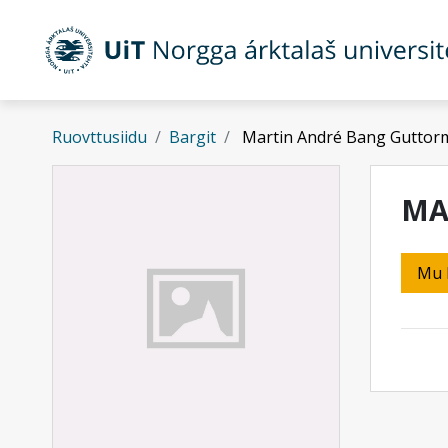
Gå til hovedinnhold
Ruovttusiidu
Bargit
Martin André Bang Guttor
MA
Mu 