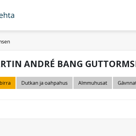
msen
RTIN ANDRÉ BANG GUTTORMS
birra
Dutkan ja oahpahus
Almmuhusat
Gávnna