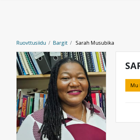
Gå til hovedinnhold
Ruovttusiidu
Bargit
Sarah Musubika
SA
Mu 