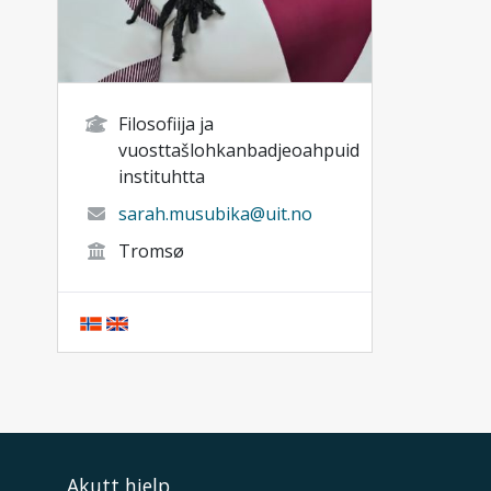
Filosofiija ja
vuosttašlohkanbadjeoahpuid
instituhtta
sarah.musubika@uit.no
Tromsø
Akutt hjelp