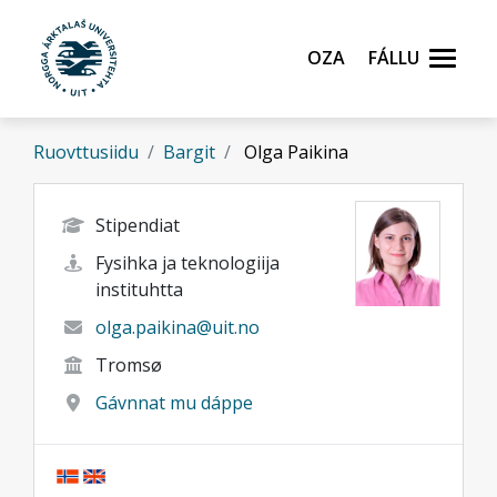
Gå til hovedinnhold
Oza
Fállu
Ruovttusiidu
Bargit
Olga Paikina
Stipendiat
Fysihka ja teknologiija
instituhtta
olga.paikina@uit.no
Tromsø
Gávnnat mu dáppe