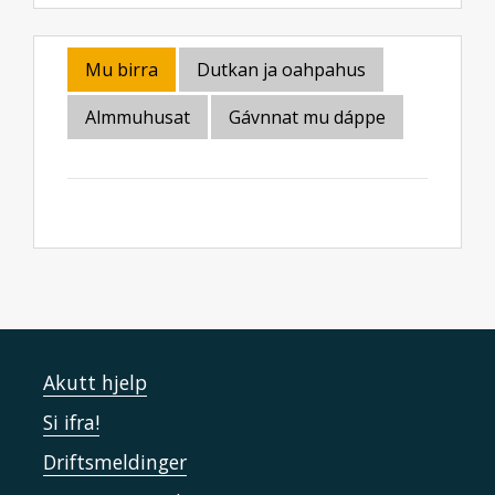
Mu birra
Dutkan ja oahpahus
Almmuhusat
Gávnnat mu dáppe
Akutt hjelp
Si ifra!
Driftsmeldinger