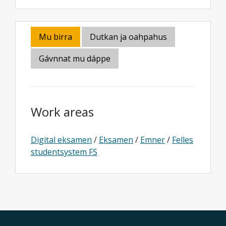
Mu birra
Dutkan ja oahpahus
Gávnnat mu dáppe
Work areas
Digital eksamen
/
Eksamen
/
Emner
/
Felles
studentsystem FS