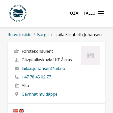
Gå til hovedinnhold
Oza
Fállu
Ruovttusiidu
Bargit
Laila Elisabeth Johansen
Førstekonsulent
Gávpeallaskuvla UiT Álttás
laila.e.johansen@uit.no
+47 78 45 02 77
Alta
Gávnnat mu dáppe