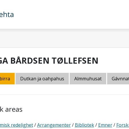
GA BÅRDSEN TØLLEFSEN
birra
Dutkan ja oahpahus
Almmuhusat
Gávnna
k areas
misk redelighet
/
Arrangementer
/
Bibliotek
/
Emner
/
Forsk