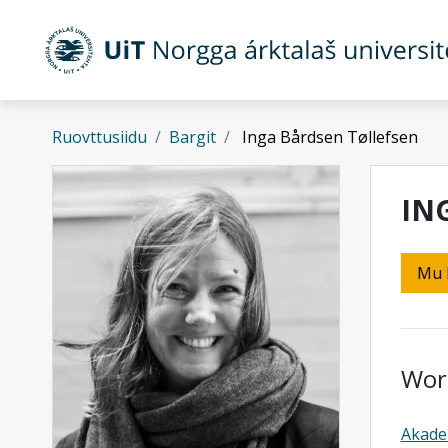
Gå til hovedinnhold
Ruovttusiidu
Bargit
Inga Bårdsen Tøllefsen
IN
Mu 
Wor
Akade