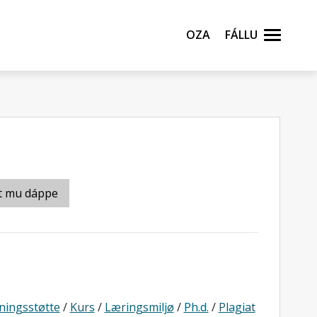
Oza
Fállu
t mu dáppe
ningsstøtte
/
Kurs
/
Læringsmiljø
/
Ph.d.
/
Plagiat