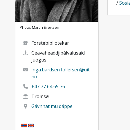
/
Sosi
Photo: Martin Eilertsen
Førstebibliotekar
Geavaheaddjibálvalusaid
juogus
inga.bardsen.tollefsen@uit.
no
+47 77 64 69 76
Tromsø
Gávnnat mu dáppe