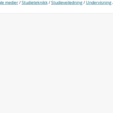
ale medier
/
Studieteknikk
/
Studieveiledning
/
Undervisning