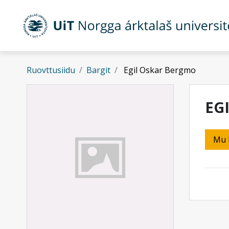
Gå til hovedinnhold
Ruovttusiidu
Bargit
Egil Oskar Bergmo
EG
Mu 