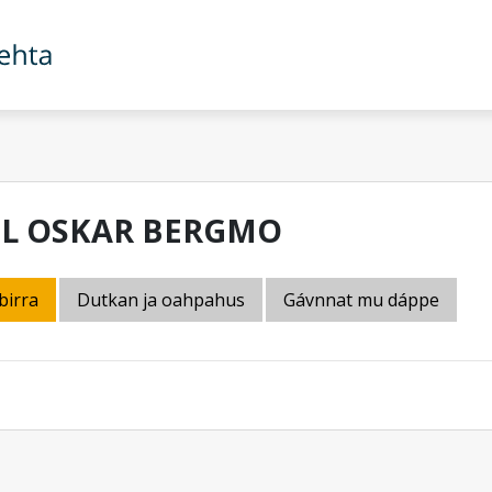
IL OSKAR BERGMO
birra
Dutkan ja oahpahus
Gávnnat mu dáppe