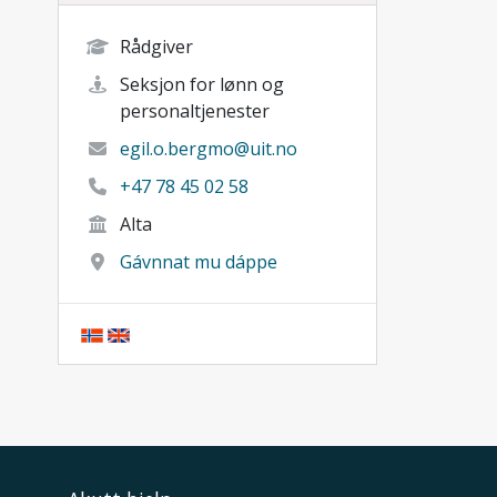
Rådgiver
Seksjon for lønn og
personaltjenester
egil.o.bergmo@uit.no
+47 78 45 02 58
Alta
Gávnnat mu dáppe