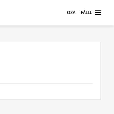
Oza
Fállu