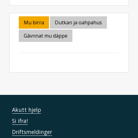
Mu birra
Dutkan ja oahpahus
Gávnnat mu dáppe
Akutt hjelp
Si ifra!
Driftsmeldinger