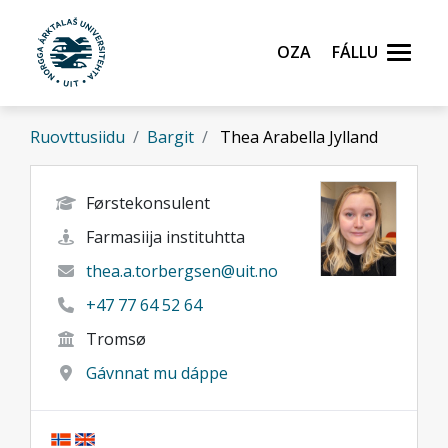
Gå til hovedinnhold
Oza
Fállu
Ruovttusiidu
Bargit
Thea Arabella Jylland
Førstekonsulent
Farmasiija instituhtta
thea.a.torbergsen@uit.no
+47 77 64 52 64
Tromsø
Gávnnat mu dáppe