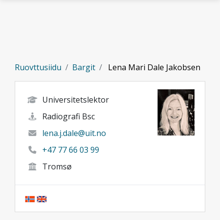
Gå til hovedinnhold
Ruovttusiidu
Bargit
Lena Mari Dale Jakobsen
Universitetslektor
Radiografi Bsc
lena.j.dale@uit.no
+47 77 66 03 99
Tromsø