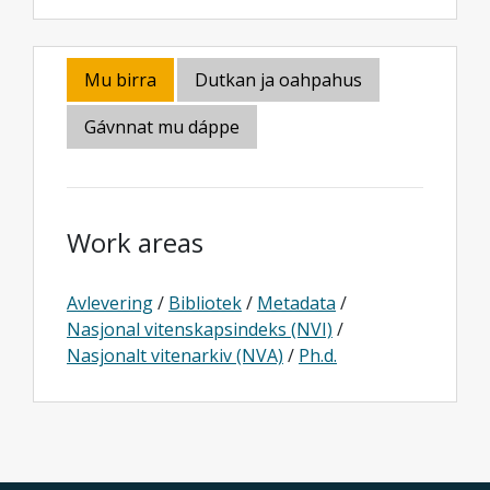
Mu birra
Dutkan ja oahpahus
Gávnnat mu dáppe
Work areas
Avlevering
/
Bibliotek
/
Metadata
/
Nasjonal vitenskapsindeks (NVI)
/
Nasjonalt vitenarkiv (NVA)
/
Ph.d.