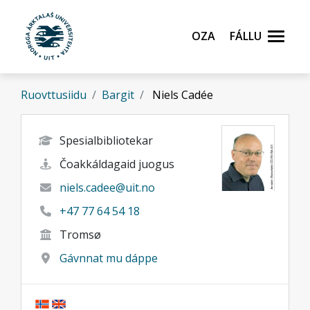
Gå til hovedinnhold
Oza
Fállu
Ruovttusiidu
Bargit
Niels Cadée
Spesialbibliotekar
Čoakkáldagaid juogus
niels.cadee@uit.no
+47 77 64 54 18
Tromsø
Gávnnat mu dáppe