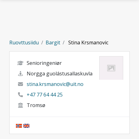
Gå til hovedinnhold
Ruovttusiidu
Bargit
Stina Krsmanovic
Senioringeniør
Norgga guolástusallaskuvla
stina.krsmanovic@uit.no
+47 77 64 44 25
Tromsø