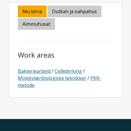
Mu birra
Dutkan ja oahpahus
Almmuhusat
Work areas
Bakteriearbeid
/
Celledyrking
/
Molekylærbiologiske teknikker
/
PKR-
metode