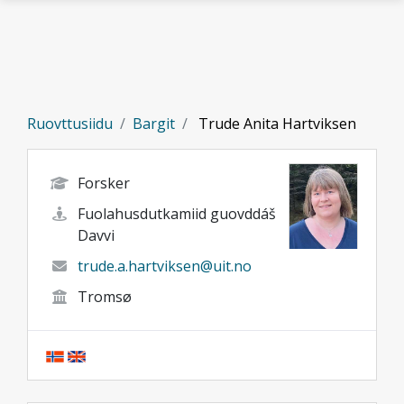
Gå til hovedinnhold
Ruovttusiidu
Bargit
Trude Anita Hartviksen
Forsker
Fuolahusdutkamiid guovddáš
Davvi
trude.a.hartviksen@uit.no
Tromsø