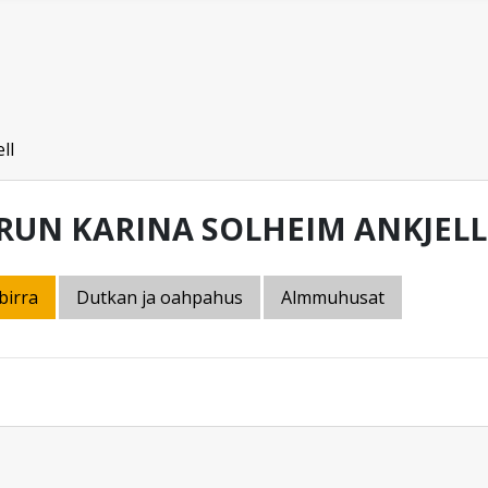
ll
RUN KARINA SOLHEIM ANKJELL
birra
Dutkan ja oahpahus
Almmuhusat