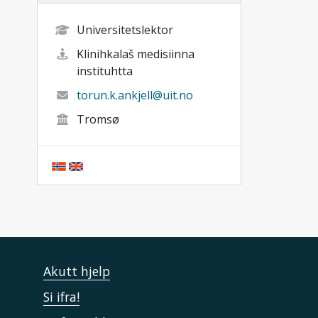
Universitetslektor
Klinihkalaš medisiinna
instituhtta
torun.k.ankjell@uit.no
Tromsø
Akutt hjelp
Si ifra!