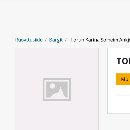
Gå til hovedinnhold
Ruovttusiidu
Bargit
Torun Karina Solheim Ankje
TO
Mu 