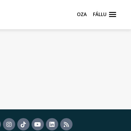
Oza
Fállu