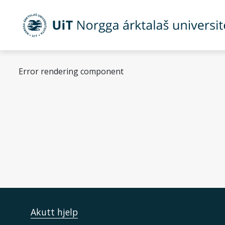
Gå til hovedinnhold
Error rendering component
Forvaltningsrett
Norsk senter for havr
Akutt hjelp