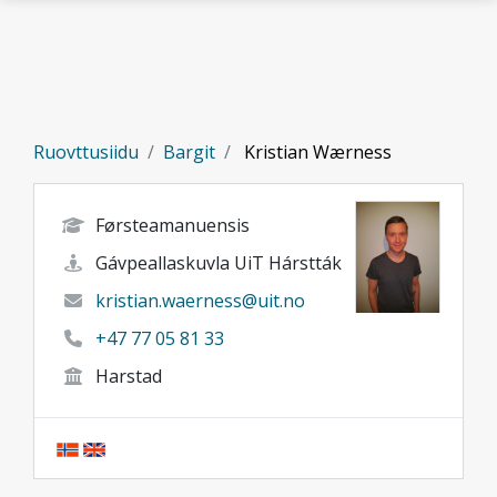
Gå til hovedinnhold
Ruovttusiidu
Bargit
Kristian Wærness
Førsteamanuensis
Gávpeallaskuvla UiT Hárstták
kristian.waerness@uit.no
+47 77 05 81 33
Harstad